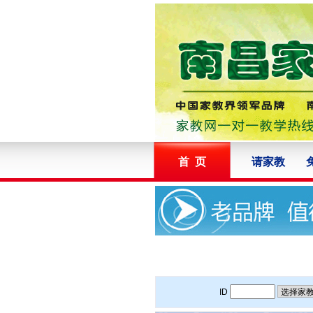
首 页
请家教
ID