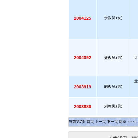
2004125
余教员.(女)
2004092
盛教员.(男)
计
北
2003919
胡教员.(男)
2003886
刘教员.(男)
当前第
7
页
首页
上一页
下一页
尾页
>>>共
关于我们
-
请