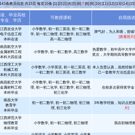
143
条教员信息 共
15
页 每页
10
条
[1]
[2]
[3]
[4]
[5]
[6]
7
[8]
[9]
[10]
[11]
[12]
[13]
[14]
[15
就读、毕业高校
可教授课程
自我描
专业、学历
江西农业大学
小学数学, 初一初二英语, 初一初二数
脾气好，为人和善，曾辅
电子信息工程
学, 初一初二物理, 初三数学, 初三物理,
[查看照片]
本科在读
高一高二物理
南昌航空大学
热爱数学，初中高中大学
金属材料工程
小学数学, 初一初二数学, 高三数学
奖次，大学期间高等数学9
本科大四在读
江西理工大学
小学数学, 小学英语, 初一初二英语, 初
本人负责认真，虽然经验
机械工程
一初二数学, 初三英语, 初三数学
己一套教学方法也是自
本科大四在读
南昌航空大学
小学数学, 初一初二数学, 初一初二物
金属材料工程
理, 初一初二化学, 初三数学, 初三物理,
在校多次获得奖学
本科毕业
初三化学
南昌大学
初一初二数学, 初一初二物理, 初三物
3年教学经验，知识点把
教育学
理, 初三化学
片]
本科毕业
江西师范大学
物理教育
小学数学, 初一初二物理, 初三物理
我在职物理
本科毕业
小学语文, 小学数学, 小学英语, 小学奥