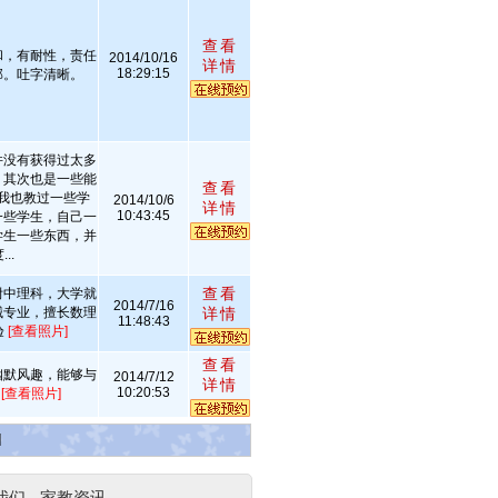
查看
和，有耐性，责任
2014/10/16
详情
18:29:15
部。吐字清晰。
并没有获得过太多
，其次也是一些能
查看
我也教过一些学
2014/10/6
详情
10:43:45
一些学生，自己一
学生一些东西，并
..
查看
附中理科，大学就
2014/7/16
械专业，擅长数理
详情
11:48:43
验
[查看照片]
查看
幽默风趣，能够与
2014/7/12
详情
10:20:53
。
[查看照片]
]
我们
-
家教资讯