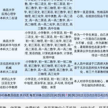
数, 初一初二语文, 初一初二英语, 初一
初二数学, 初一初二物理, 初一初二化
南昌大学
学, 初三语文, 初三英语, 初三数学, 初三
数学一直是强项。性格温
应用心理学
物理, 初三化学, 初中奥数, 高一高二语
心强。在校担任院会干
本科大二在读
文, 高一高二英语, 高一高二数学, 高一
高二物理, 高一高二化学, 高三语文, 高
三数学, 高中生物
小学语文, 小学数学, 小学英语, 初一初
作为一个学生来说，自己
二语文, 初一初二英语, 初一初二数学,
荣誉，一方面自己比较懒
南昌大学
初一初二物理, 初一初二化学, 初三语
力不够，但是，作为家教
算机科学与技术
文, 初三英语, 初三数学, 初三物理, 高一
生，暑期寒假也在家乡带
本科大二在读
高二英语, 高一高二数学, 高一高二物
直秉承以学生的身份去教
理, 英语四级, 计算机基本操作, 计算机
传达一些态度.
应用中级
小学数学, 初一初二数学, 初一初二物
京信息科技大学
本人高中就读于江西师大
理, 初三数学, 初三物理, 初三化学, 高一
机械
读于北京信息科技大学机
高二数学, 高一高二物理, 高三数学, 高
本科大二在读
化，有三个月家教经
三物理, 高三化学
井冈山大学
小学语文, 小学英语, 初一初二语文, 初
本人对待学生很有耐心，
汉语言文学
中地理, 滑冰旱冰, 游泳, 乒乓球, 羽毛球
学生做到亦师亦友
在职小学教师
唱歌、体育
143
条教员信息 共
15
页 每页
10
条
[1]
[2]
[3]
[4]
[5]
[6]
7
[8]
[9]
[10]
[11]
[12]
[13]
[14]
[15
家教
-
做家教
-
收费标准
-
南昌家教中心手机版
-
付款方式
-
联系