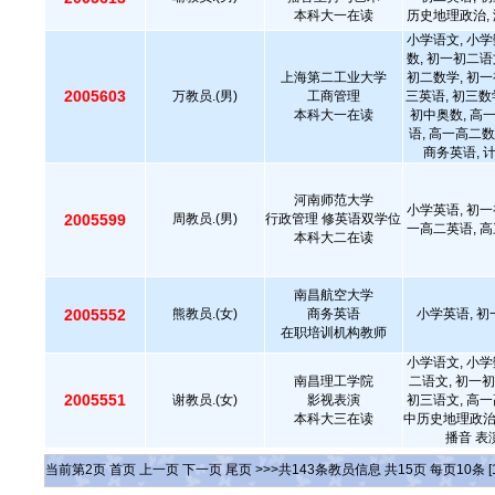
本科大一在读
历史地理政治,
小学语文, 小学
数, 初一初二语
上海第二工业大学
初二数学, 初一
2005603
万教员.(男)
工商管理
三英语, 初三数
本科大一在读
初中奥数, 高
语, 高一高二数
商务英语, 
河南师范大学
小学英语, 初一
2005599
周教员.(男)
行政管理 修英语双学位
一高二英语, 高
本科大二在读
南昌航空大学
2005552
熊教员.(女)
商务英语
小学英语, 初
在职培训机构教师
小学语文, 小学
南昌理工学院
二语文, 初一初
2005551
谢教员.(女)
影视表演
初三语文, 高一
本科大三在读
中历史地理政治,
播音 表
当前第
2
页
首页
上一页
下一页
尾页
>>>共
143
条教员信息 共
15
页 每页
10
条
[