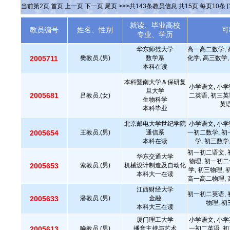
当前第
2
页
首页
上一页
下一页
尾页
>>>共
143
条教员信息 共
15
页 每页
10
条
[
就读、毕业高校
教员编号
姓名、性别
可
专业、学历
华东师范大学
高一高二数学, 
2005711
樊教员.(男)
数学系
化学, 高三数学,
本科在读
本科暨南大学＆保研复
小学语文, 小学
旦大学
2005681
吕教员.(女)
二英语, 初三英
生物科学
英语
本科毕业
北京邮电大学世纪学院
小学语文, 小学
2005654
王教员.(男)
通信系
一初二数学, 初
本科在读
学, 初三数学
初一初二语文, 
华东交通大学
物理, 初一初二
2005653
索教员.(男)
机械设计制造及自动化
学, 初三物理,
本科大一在读
高一高二物理, 
江西财经大学
初一初二英语, 
2005633
潘教员.(男)
金融
物理, 
本科大三在读
厦门理工大学
小学语文, 小学
2005613
喻教员.(男)
播音主持与艺术
一初二英语, 初