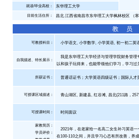
就读/毕业高校：
东华理工大学
目前生活住所：
昌北.江西省南昌市东华理工大学枫林校区 （
教 员
可教授科目：
小学语文, 小学数学, 小学英语, 初一初二英语
我是东华理工大学经济与管理学院财务管理专
自我描述、特长展示
：
以和孩子玩得来，也能带领他们学习，学习过
所获证书
：
普通话证书；大学英语四级证书；国际人才
可授课区域描述：
青山湖区, 新建县, 红谷滩, 昌北(211路，2
可授课时间：
时间面议
家教简历：
2021年，在老家给一名高二女生补习英语一
学员评价：
在100-110之间，并且学习心态有所改善，