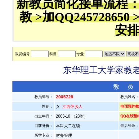
新教员简化接单流程
教 >加QQ245728650 
安
教员编号
科目:
专业:
东华理工大学家教老师
教 员
2005728
教员编号：
教员姓名
性别：
女
江西萍乡人
电话预约教员
出生年月：
2003-10 （23岁）
QQ在线预
目前身份：
本科大二在读
最后登录：20
所学专业：
财务管理