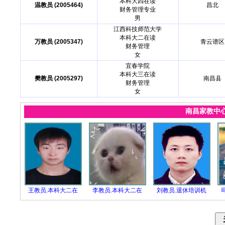
本科大四在读
温教员 (2005464)
昌北
财务管理专业
男
江西科技师范大学
本科大二在读
万教员 (2005347)
青云谱区
财务管理
女
宜春学院
本科大三在读
樊教员 (2005297)
南昌县
财务管理
女
南昌家教中
王教员.本科大二在
李教员.本科大二在
刘教员.退休培训机