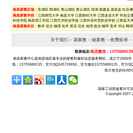
南昌家教区域：
东湖区
西湖区
青山湖区
青云谱区
瑶湖
新建县
南昌县
红谷滩
南昌家教学校：
江西师范大学
南昌大学
江西财经大学
江西农业大学
华东交
科技学院
南昌理工学院
江西艺术职业学校
江西外语外贸职业学校
江西蓝天
南昌家教科目：
数学
语文
物理
化学
英语
历史
地理
政治
钢琴
美术
书法
网球
关于我们
-
请家教
-
做家教
-
收费标准
-
电话微信：137556891
联系电话:
南昌家教中心是南昌地区最专业的家教和兼职信息服务网站，成立于2006
线：13755689135，官方QQ245728650，官方微信13755689135，官
双方发生的任何纠
国家工信部备案许可
Copyright 2007-