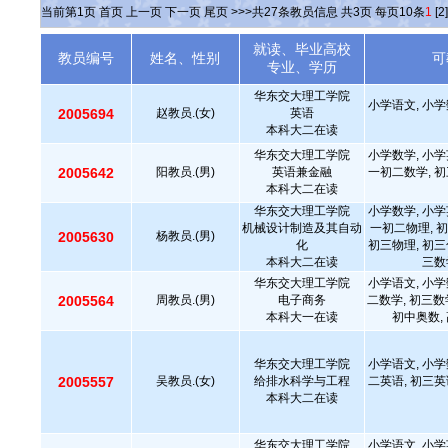
当前第
1
页
首页
上一页
下一页
尾页
>>>共
27
条教员信息 共
3
页 每页
10
条
1
[2]
就读、毕业高校
教员编号
姓名、性别
可
专业、学历
华东交大理工学院
小学语文, 小学
2005694
赵教员.(女)
英语
本科大二在读
华东交大理工学院
小学数学, 小学
2005642
阳教员.(男)
英语兼金融
一初二数学, 初
本科大二在读
华东交大理工学院
小学数学, 小学
机械设计制造及其自动
一初二物理, 初
2005630
杨教员.(男)
化
初三物理, 初三
本科大二在读
三数
华东交大理工学院
小学语文, 小学
2005564
周教员.(男)
电子商务
二数学, 初三数
本科大一在读
初中奥数,
华东交大理工学院
小学语文, 小学
2005557
吴教员.(女)
给排水科学与工程
二英语, 初三英
本科大二在读
华东交大理工学院
小学语文, 小学