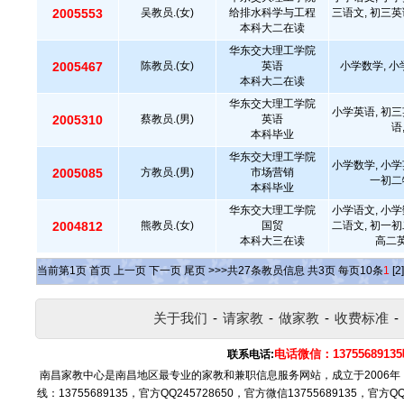
2005553
吴教员.(女)
给排水科学与工程
三语文, 初三英
本科大二在读
华东交大理工学院
2005467
陈教员.(女)
英语
小学数学, 小
本科大二在读
华东交大理工学院
小学英语, 初三
2005310
蔡教员.(男)
英语
语
本科毕业
华东交大理工学院
小学数学, 小学
2005085
方教员.(男)
市场营销
一初二
本科毕业
华东交大理工学院
小学语文, 小学
2004812
熊教员.(女)
国贸
二语文, 初一初
本科大三在读
高二英
当前第
1
页
首页
上一页
下一页
尾页
>>>共
27
条教员信息 共
3
页 每页
10
条
1
[2]
关于我们
-
请家教
-
做家教
-
收费标准
-
电话微信：137556891
联系电话:
南昌家教中心是南昌地区最专业的家教和兼职信息服务网站，成立于2006
线：13755689135，官方QQ245728650，官方微信13755689135，官