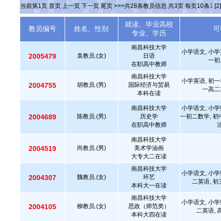
当前第
1
页
首页
上一页
下一页
尾页
>>>共
28
条教员信息 共
3
页 每页
10
条
1
[2]
就读、毕业高校
教员编号
姓名、性别
可
专业、学历
南昌科技大学
小学语文, 小学
2005479
袁教员.(女)
日语
一初
在职高中教师
南昌科技大学
小学英语, 初一
2004755
胡教员.(男)
国际经济与贸易
一高二
本科在读
南昌科技大学
小学语文, 小学
2004689
陈教员.(男)
历史学
一初二数学, 初
在职高中教师
南昌科技大学
2004519
尚教员.(男)
美术学油画
大专大二在读
南昌科技大学
小学语文, 小学
2004307
魏教员.(女)
环艺
二英语, 初
本科大一在读
南昌科技大学
小学语文, 小学
2004105
柳教员.(女)
思政（师范类）
二英语,
本科大四在读