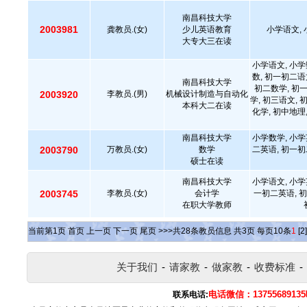
南昌科技大学
2003981
龚教员.(女)
少儿英语教育
小学语文, 
大专大三在读
小学语文, 小学
数, 初一初二语
南昌科技大学
初二数学, 初
2003920
李教员.(男)
机械设计制造与自动化
学, 初三语文, 
本科大二在读
化学, 初中地理
南昌科技大学
小学数学, 小学
2003790
万教员.(女)
数学
二英语, 初一初
硕士在读
南昌科技大学
小学语文, 小学
2003745
李教员.(女)
会计学
一初二英语, 初
在职大学教师
当前第
1
页
首页
上一页
下一页
尾页
>>>共
28
条教员信息 共
3
页 每页
10
条
1
[2]
关于我们
-
请家教
-
做家教
-
收费标准
-
电话微信：137556891
联系电话: