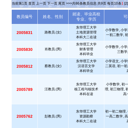
当前第
1
页
首页
上一页
下一页
尾页
>>>共
86
条教员信息 共
9
页 每页
10
条
1
[2]
就读、毕业高校
教员编号
姓名、性别
可
专业、学历
东华理工大学
小学数学, 小学
2005831
路教员.(女)
土地资源管理
一初二数学, 
本科大二在读
东华理工大学
小学数学, 小学
2005830
肖教员.(男)
财务管理
三数学
本科毕业
东华理工大学
小学语文, 小学
2005812
蔡教员.(女)
汉语言文学
二英语, 初一初
本科毕业
东华理工大学
小学数学, 初
2005789
汪教员.(男)
核工程与核技术
理, 初三物理,
本科在读
高
东华理工大学
初一初二物理, 
2005762
彭教员.(男)
资源勘察
一高二数学, 高
本科大二在读