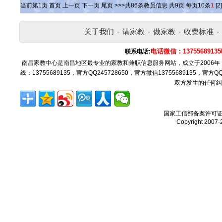
当前第
1
页
首页
上一页
下一页
尾页
>>>共
86
条教员信息 共
9
页 每页
10
条
1
[2]
关于我们
-
请家教
-
做家教
-
收费标准
-
电话微信：137556891
联系电话:
南昌家教中心是南昌地区最专业的家教和兼职信息服务网站，成立于2006
线：13755689135，官方QQ245728650，官方微信13755689135，官
双方发生的任何纠
国家工信部备案许可
Copyright 2007-